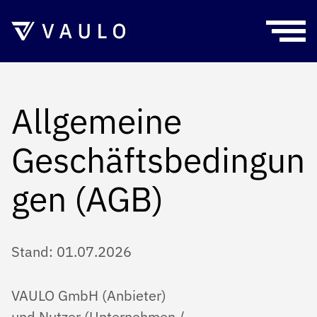
START
BRANCHENLÖSUNGEN
Allgemeine
Geschäftsbedingun
PRESSE- UND MARKETING
FUNKTIONEN
MINISTERIEN / BEHÖRDEN
gen (AGB)
PREISE
FREELANCER
Stand: 01.07.2026
FÜR UNTERNEHMEN
BLOG
VAULO GmbH (Anbieter)
FÜR FREELANCER
und Nutzer (Unternehmen /